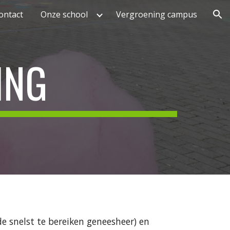
ontact
Onze school
Vergroening campus
ion
ING
e snelst te bereiken geneesheer) en 