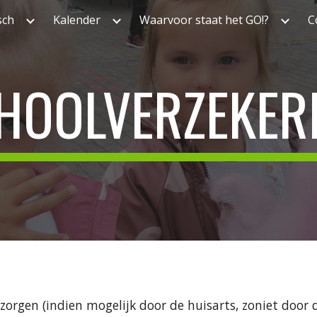
sch
Kalender
Waarvoor staat het GO!?
C
ip to main content
Skip to navigat
HOOLVERZEKER
rzorgen (indien mogelijk door de huisarts, zoniet door d