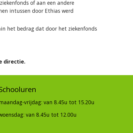
ziekenfonds of aan een andere 
hen intussen door Ethias werd 
min het bedrag dat door het ziekenfonds 
 directie.
Schooluren
maandag-vrijdag: van 8.45u tot 15.20u
woensdag: van 8.45u tot 12.00u