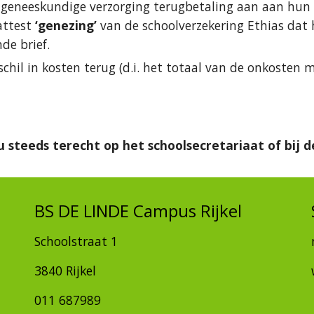
 geneeskundige verzorging terugbetaling aan aan hun 
ttest 
‘genezing’ 
van de schoolverzekering Ethias dat 
de brief.
schil in kosten terug (d.i. het totaal van de onkosten 
 steeds terecht op het schoolsecretariaat of bij de
BS DE LINDE Campus Rijkel
Schoolstraat 1
3840 Rijkel
011 687989