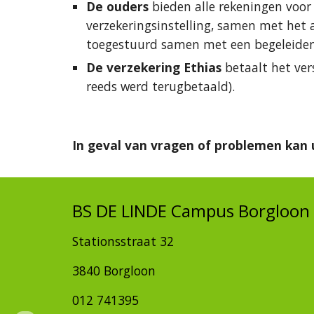
De ouders 
bieden alle rekeningen voor
verzekeringsinstelling, samen met het a
toegestuurd samen met een begeleiden
De verzekering Ethias 
betaalt het ver
reeds werd terugbetaald).
In geval van vragen of problemen kan u
BS DE LINDE Campus Borgloon
Stationsstraat 32
3840 Borgloon
012 741395